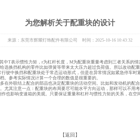
为您解析关于配重块的设计
来源：东莞市辉耀灯饰配件有限公司
时间：2025-10-16 10:43:32
×M其中T表示惯性力矩，r为杠杆长度，M为配重块重量考虑到三者关系
给选换挡机构的零件比如弹簧等带来太大压力超过负荷值。所以改动配重
常行驶中换挡和配重块处于常态运动形式，但是在异常情况如紧急停车时
档。参考实际情况计算一个合理的数值是很重要的。
多在外联结上配合的部品也决定配重块的活动空间。比如和发动机的配合
。尤其注意一点：配重块的布局要尽可能水平方向运动，那样可以不用考
制作也影响变速箱的美观。只要保证重量和杠杆与惯性力矩的关系，在空
【返回】