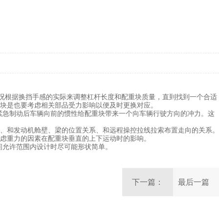
的情况根据换挡手感的实际来调整杠杆长度和配重块质量，直到找到一个合适
块是也要考虑相关部品受力影响以便及时更换对应。
紧急制动后车辆向前的惯性给配重块带来一个向车辆行驶方向的冲力。这
、和发动机舱壁、梁的位置关系、和远程操控拉线拉索布置走向的关系。
虑重力的因素在配重块垂直的上下运动时的影响。
间允许范围内设计时尽可能形状简单。
下一篇：
最后一篇