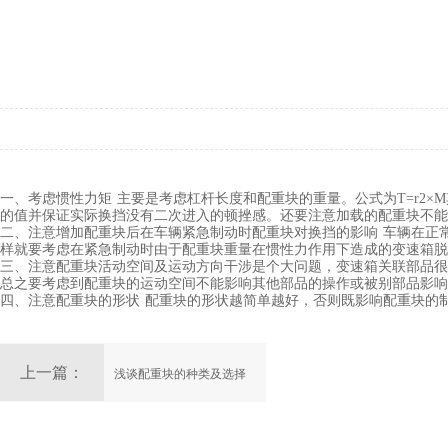
一、考虑惯性力矩 主要是考虑杠杆长度和配重块的重量。公式为T=r2
的值并保证实际换挡没有二次进入的顿挫感。还要注意加载的配重块不能
二、注意增加配重块后在车辆紧急制动时配重块对换挡的影响 车辆在正
样就要考虑在紧急制动时由于配重块重量在惯性力作用下造成的变速箱脱
三、注意配重块活动空间及运动方向干涉是个大问题，变速箱关联部品很
总之要考虑到配重块的运动空间不能影响其他部品的操作或被别部品影响
四、注意配重块的形状 配重块的形状越简单越好，否则既影响配重块的
上一篇：
浅谈配重块的种类及选择