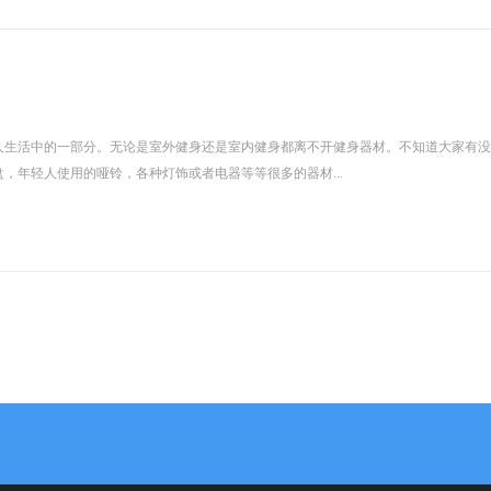
人生活中的一部分。无论是室外健身还是室内健身都离不开健身器材。不知道大家有没
，年轻人使用的哑铃，各种灯饰或者电器等等很多的器材...