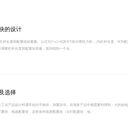
块的设计
杠杆长度和配重块的重量。公式为T=r2×M其中T表示惯性力矩，r为杠杆长度，M为
调整杠杆长度和配重块质量，直到找到一个合...
及选择
在工业产品设计时通常也叫平衡块，加重块等。在很多产品中都需要利用到，大的如电
重块，电器配重块，还有各种底座配重块（台灯配重块，地...